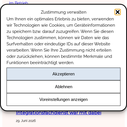
im Betrieb
Nächster:
Drei Gründe zum Feiern
»
Zustimmung verwalten
Um Ihnen ein optimales Erlebnis zu bieten, verwenden
wir Technologien wie Cookies, um Geräteinformationen
Verabschiedung aus der Beruflichen
zu speichern bzw. darauf zuzugreifen. Wenn Sie diesen
Orientierung
Technologien zustimmen, können wir Daten wie das
10. Juli 2026
Surfverhalten oder eindeutige IDs auf dieser Website
Eine weitere Gruppe junger Menschen hat ihre
verarbeiten. Wenn Sie Ihre Zustimmung nicht erteilen
Berufliche Orientierung erfolgreich abgeschlossen
oder zurückziehen, können bestimmte Merkmale und
und nun die nächsten Schritte in Richtung
Funktionen beeinträchtigt werden.
Arbeitswelt begonnen. Seit Februar 2025 wurden
die Jugendlichen von unseren Kolleginnen
Akzeptieren
begleitet: Gemeinsam haben wir ihre Stärken
entdeckt, berufliche Wünsche entwickelt und diese
Ablehnen
in Praktika ausprobiert. In gemeinsamen
Gesprächen konnten wir klären,…
weiterlesen
Voreinstellungen anzeigen
EWW-Sommerfest 2026 – Der
Integrationsfachdienst war mit dabei
29. Juni 2026