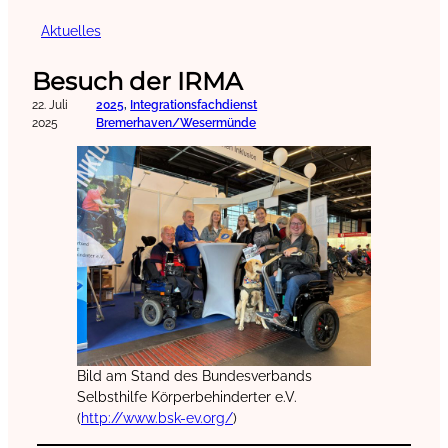
Aktuelles
Besuch der IRMA
22. Juli
2025
, 
Integrationsfachdienst
2025
Bremerhaven/Wesermünde
Bild am Stand des Bundesverbands
Selbsthilfe Körperbehinderter e.V.
(
http://www.bsk-ev.org/
)