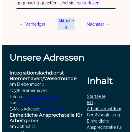
gegenseitig geholfen. Und sie…
weiterlesen
Aktuelle
«
Vorheriger
Nächster
»
s
Unsere Adressen
Integrationsfachdienst
Bremerhaven/Wesermünde
Inhalt
Am Bredenmoor 4
27578 Bremerhaven
Startseite
Telefon:
0471 80 62 09 – 0
IFD
Fax:
0471 80 62 09 – 28
Arbeitsvermittlung
E-Mail-Adresse:
ifd@eww.de
Einheitliche Ansprechstelle für
Berufsbegleitung
Arbeitgeber
Einheitliche
Am Zollhof 12
Ansprechstelle für