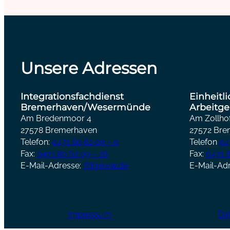
Unsere Adressen
Integrationsfachdienst
Einheitl
Bremerhaven/Wesermünde
Arbeitge
Am Bredenmoor 4
Am Zollhof
27578 Bremerhaven
27572 Bre
Telefon:
0471 80 62 09 – 0
Telefon
04
Fax:
0471 80 62 09 – 28
Fax:
0471 8
E-Mail-Adresse:
ifd@eww.de
E-Mail-Ad
Impressum
Da