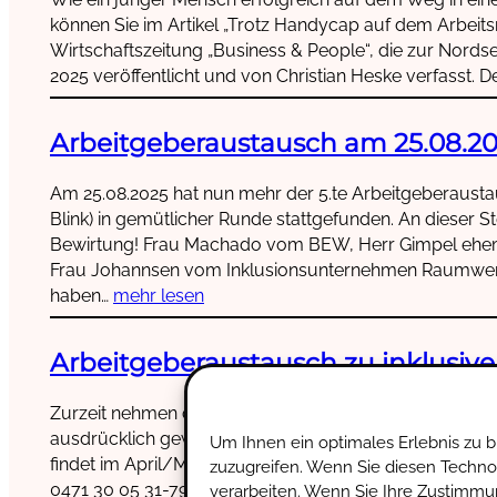
können Sie im Artikel „Trotz Handycap auf dem Arbeitsm
Wirtschaftszeitung „Business & People“, die zur Nord
2025 veröffentlicht und von Christian Heske verfasst. De
Arbeitgeberaustausch am 25.08.2
Am 25.08.2025 hat nun mehr der 5.te Arbeitgeberaust
Blink) in gemütlicher Runde stattgefunden. An dieser St
Bewirtung! Frau Machado vom BEW, Herr Gimpel ehem
Frau Johannsen vom Inklusionsunternehmen Raumwerk
haben…
mehr lesen
Arbeitgeberaustausch zu inklusiv
Zurzeit nehmen ca. 7 Betriebe an diesem Format teil. 
ausdrücklich gewünscht. Wer Interesse an diesem Austa
Um Ihnen ein optimales Erlebnis zu 
findet im April/Mai statt. Nähere Informationen folgen. 
zuzugreifen. Wenn Sie diesen Techno
0471 30 05 31-79E-Mail: ifd.kaune@eww.de Weiter Info
verarbeiten. Wenn Sie Ihre Zustimmu