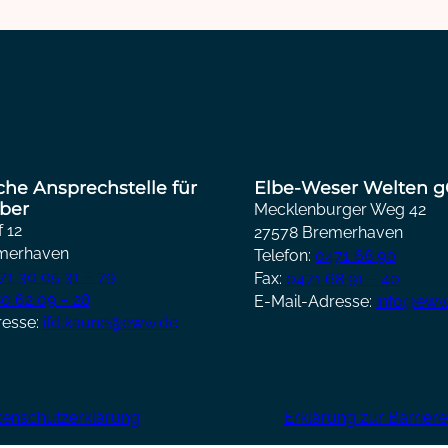
iche Ansprechstelle für
Elbe-Weser Welten
ber
Mecklenburger Weg 42
 12
27578 Bremerhaven
merhaven
Telefon:
0471 68 90
71 30 05 31 – 79
Fax:
0471 68 91 – 40
0 62 09 – 28
E-Mail-Adresse:
info@eww
resse:
ifd.kaune@eww.de
tenschutzerklärung
Erklärung zur Barrieref