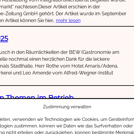
arkt“ nachlesen.Dieser Artikel erschien in der
see-Zeitung GmbH gehört. Der Artikel wurde im September
n Artikel können Sie hier…
mehr lesen
025
ausch in den Räumlichkeiten der BEW (Gastronomie am
elle nochmal einen herzlichen Dank für die leckere
als Stadthalle, Herr Rothe vom Hotel Amaris/Adena,
erei und Leo Amende vom Alfred-Wegner-Institut
en Themen im Betrieb
Zustimmung verwalten
Eine weitere Teilnahme von weiteren Unternehmen ist
usch hat, ist herzlich eingeladen. Der nächste Austausch
bieten, verwenden wir Technologien wie Cookies, um Geräteinfor
Bei Interesse wenden Sie sich bitte an Frau Kaune:Telefon:
logien zustimmen, können wir Daten wie das Surfverhalten oder 
rmationen finden Sie…
mehr lesen
ng nicht erteilen oder zurückziehen, können bestimmte Merkmal