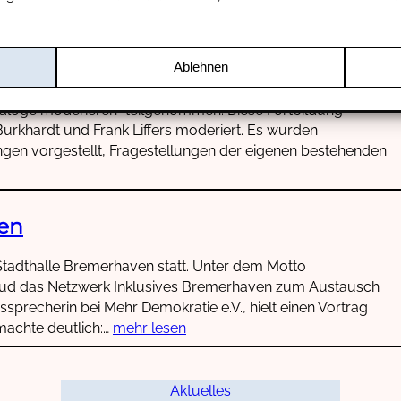
n und Dialoge moderieren
Ablehnen
beitgeber (EAA) hat vom 08. bis 09.05 an der sehr
ialoge moderieren“ teilgenommen. Diese Fortbildung
rkhardt und Frank Liffers moderiert. Es wurden
ngen vorgestellt, Fragestellungen der eigenen bestehenden
ven
 Stadthalle Bremerhaven statt. Unter dem Motto
“ lud das Netzwerk Inklusives Bremerhaven zum Austausch
dssprecherin bei Mehr Demokratie e.V., hielt einen Vortrag
 machte deutlich:…
mehr lesen
Aktuelles