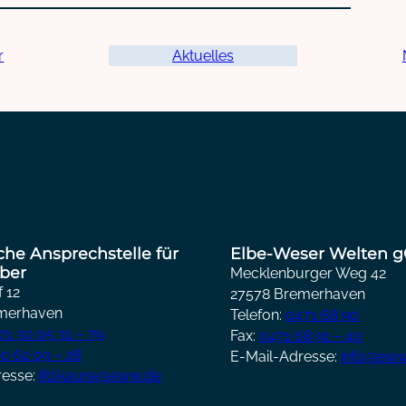
r
Aktuelles
iche Ansprechstelle für
Elbe-Weser Welten
ber
Mecklenburger Weg 42
 12
27578 Bremerhaven
merhaven
Telefon:
0471 68 90
71 30 05 31 – 79
Fax:
0471 68 91 – 40
0 62 09 – 28
E-Mail-Adresse:
info@eww
resse:
ifd.kaune@eww.de