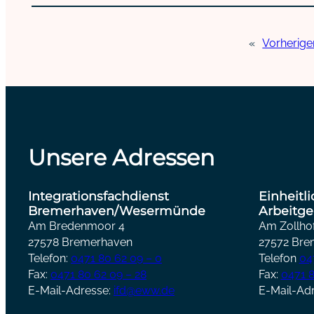
«
Vorherige
Unsere Adressen
Integrationsfachdienst
Einheitl
Bremerhaven/Wesermünde
Arbeitge
Am Bredenmoor 4
Am Zollhof
27578 Bremerhaven
27572 Bre
Telefon:
0471 80 62 09 – 0
Telefon
04
Fax:
0471 80 62 09 – 28
Fax:
0471 8
E-Mail-Adresse:
ifd@eww.de
E-Mail-Ad