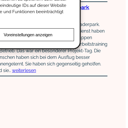
eindeutige IDs auf dieser Website
n schöner Ausflug in den Jaderpark
e und Funktionen beeinträchtigt
Juni 2026
10. Juni gab es einen Ausflug in den Jaderpark.
i Gruppen aus dem Integrationsfachdienst haben
Voreinstellungen anzeigen
n Ausflug zusammen gemacht. Die Gruppen
ßen: Unterstützte Beschäftigung und Arbeitstraining
Betrieb. Das war ein besonderer Projekt-Tag. Die
nschen haben sich bei dem Ausflug besser
nengelernt. Sie haben sich gegenseitig geholfen.
d sie…
weiterlesen