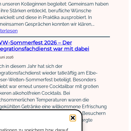
 unseren Kolleginnen begleitet: Gemeinsam haben
 ihre Stärken entdeckt, berufliche Wünsche
wickelt und diese in Praktika ausprobiert. In
meinsamen Gesprächen konnten wir klären,…
terlesen
W-Sommerfest 2026 – Der
tegrationsfachdienst war mit dabei
Juni 2026
h in diesem Jahr hat sich der
egrationsfachdienst wieder tatkräftig am Elbe-
ser-Welten-Sommerfest beteiligt. Besonders
iebt war erneut unsere Cocktailbar mit großen
keren alkoholfreien Cocktails. Bei
chsommerlichen Temperaturen waren die
gekühlten Getränke eine willkommene Erfrischung
d wurden von den Besucherinnen und Besuchern
rne angenommen. Für Abwechslung sorgte
ßerdem unser Quiz rund…
weiterlesen
mationen zu speichern bzw. darauf