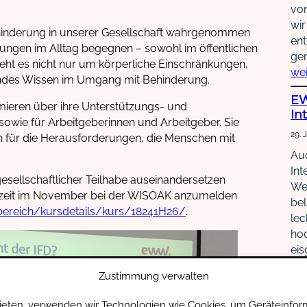
von
wir
 Behinderung in unserer Gesellschaft wahrgenommen
ent
ungen im Alltag begegnen – sowohl im öffentlichen
ge
eht es nicht nur um körperliche Einschränkungen,
wei
endes Wissen im Umgang mit Behinderung.
EW
rmieren über ihre Unterstützungs- und
In
wie für Arbeitgeberinnen und Arbeitgeber. Sie
29. 
ren für die Herausforderungen, die Menschen mit
Auc
Int
sellschaftlicher Teilhabe auseinandersetzen
We
ngszeit im November bei der WISOAK anzumelden
bel
reich/kursdetails/kurs/18241H26/
.
lec
ho
eis
un
Zustimmung verwalten
ge
au
bieten, verwenden wir Technologien wie Cookies, um Geräteinfor