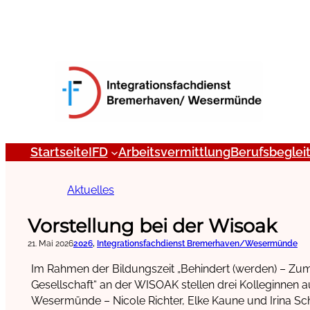
Zum
Inhalt
springen
Startseite
IFD
Arbeitsvermittlung
Berufsbeglei
Aktuelles
Vorstellung bei der Wisoak
21. Mai 2026
2026
, 
Integrationsfachdienst Bremerhaven/Wesermünde
Im Rahmen der Bildungszeit „Behindert (werden) – Zu
Gesellschaft“ an der WISOAK stellen drei Kolleginnen
Wesermünde – Nicole Richter, Elke Kaune und Irina Sche