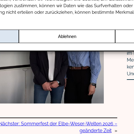
logien zustimmen, können wir Daten wie das Surfverhalten oder 
Ei
ng nicht erteilen oder zurückziehen, können bestimmte Merkmal
24. 
Am 
Zwe
Ablehnen
de
hei
im 
Me
ken
Un
Nächster:
Sommerfest der Elbe-Weser-Welten 2026 –
geänderte Zeit
»