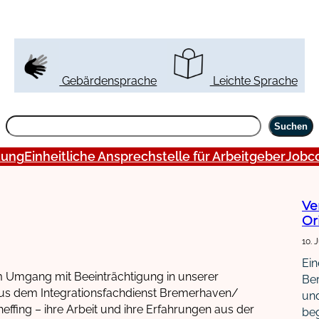
Gebärdensprache
Leichte Sprache
S
Suchen
u
tung
c
Einheitliche Ansprechstelle für Arbeitgeber
Jobc
h
e
n
Ve
Or
10. 
Ein
m Umgang mit Beeinträchtigung in unserer
Ber
 aus dem Integrationsfachdienst Bremerhaven/
und
ffing – ihre Arbeit und ihre Erfahrungen aus der
beg